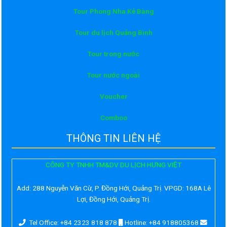
Tour Phong Nha Kẻ Bàng
Tour du lịch Quảng Bình
Tour trong nước
Tour nước ngoài
Voucher
Comboo
THÔNG TIN LIÊN HỆ
CÔNG TY TNHH TM&DV DU LỊCH HƯNG VIỆT
Add:
288 Nguyễn Văn Cừ, P. Đồng Hới, Quảng Trị. VPGD: 168A Lê
Lợi, Đồng Hới, Quảng Trị.
Tel Office: +84 2323 818 878
Hotline: +84 918805368