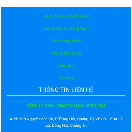
Tour Phong Nha Kẻ Bàng
Tour du lịch Quảng Bình
Tour trong nước
Tour nước ngoài
Voucher
Comboo
THÔNG TIN LIÊN HỆ
CÔNG TY TNHH TM&DV DU LỊCH HƯNG VIỆT
Add:
288 Nguyễn Văn Cừ, P. Đồng Hới, Quảng Trị. VPGD: 168A Lê
Lợi, Đồng Hới, Quảng Trị.