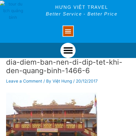
Skip
Post
HƯNG VIỆT TRAVEL
to
navigation
Better Service - Better Price
content
Menu
Menu
dia-diem-ban-nen-di-dip-tet-khi-
den-quang-binh-1466-6
Leave a Comment
/ By
Việt Hưng
/
20/12/2017