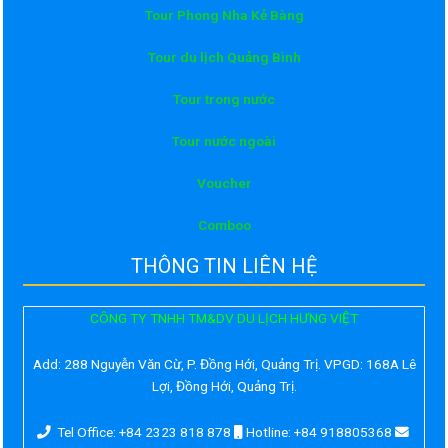
Tour Phong Nha Kẻ Bàng
Tour du lịch Quảng Bình
Tour trong nước
Tour nước ngoài
Voucher
Comboo
THÔNG TIN LIÊN HỆ
CÔNG TY TNHH TM&DV DU LỊCH HƯNG VIỆT
Add:
288 Nguyễn Văn Cừ, P. Đồng Hới, Quảng Trị. VPGD: 168A Lê
Lợi, Đồng Hới, Quảng Trị.
Tel Office: +84 2323 818 878
Hotline: +84 918805368