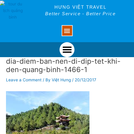
Skip
Post
HƯNG VIỆT TRAVEL
to
navigation
Better Service - Better Price
content
Menu
Menu
dia-diem-ban-nen-di-dip-tet-khi-
den-quang-binh-1466-1
Leave a Comment
/ By
Việt Hưng
/
20/12/2017