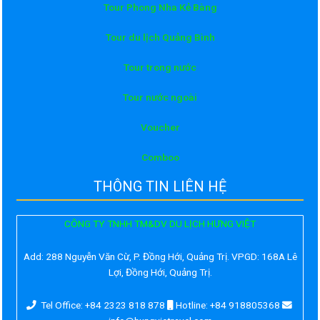
Tour Phong Nha Kẻ Bàng
Tour du lịch Quảng Bình
Tour trong nước
Tour nước ngoài
Voucher
Comboo
THÔNG TIN LIÊN HỆ
CÔNG TY TNHH TM&DV DU LỊCH HƯNG VIỆT
Add:
288 Nguyễn Văn Cừ, P. Đồng Hới, Quảng Trị. VPGD: 168A Lê
Lợi, Đồng Hới, Quảng Trị.
Tel Office: +84 2323 818 878
Hotline: +84 918805368