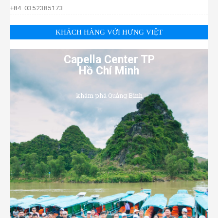
+84. 0352385173
KHÁCH HÀNG VỚI HƯNG VIỆT
Capella Center TP
Hồ Chí Minh
khám phá Quảng Bình