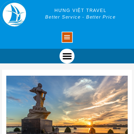
Skip
Post
to
navigation
HƯNG VIỆT TRAVEL
content
Better Service - Better Price
Menu
Menu