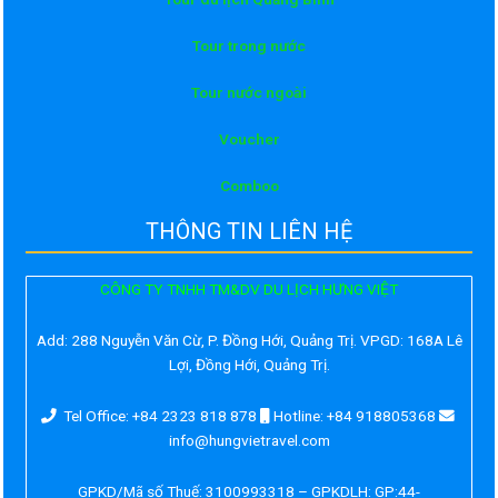
Tour trong nước
Tour nước ngoài
Voucher
Comboo
THÔNG TIN LIÊN HỆ
CÔNG TY TNHH TM&DV DU LỊCH HƯNG VIỆT
Add:
288 Nguyễn Văn Cừ, P. Đồng Hới, Quảng Trị. VPGD: 168A Lê
Lợi, Đồng Hới, Quảng Trị.
Tel Office: +84 2323 818 878
Hotline: +84 918805368
info@hungvietravel.com
GPKD/Mã số Thuế: 3100993318 – GPKDLH: GP:44-