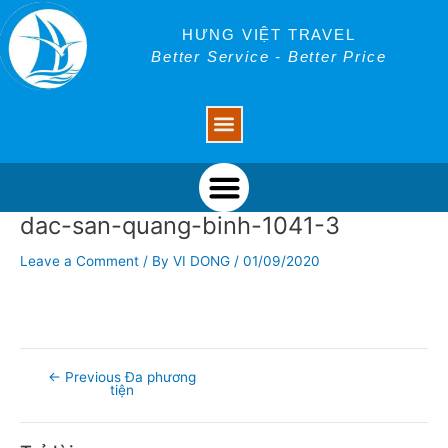
Skip
Post
to
navigation
HƯNG VIỆT TRAVEL
content
Better Service - Better Price
Menu
Menu
dac-san-quang-binh-1041-3
Leave a Comment
/ By
VI DONG
/
01/09/2020
←
Previous Đa phương
tiện