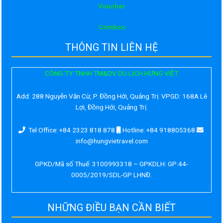
Voucher
Comboo
THÔNG TIN LIÊN HỆ
CÔNG TY TNHH TM&DV DU LỊCH HƯNG VIỆT
Add:
288 Nguyễn Văn Cừ, P. Đồng Hới, Quảng Trị. VPGD: 168A Lê
Lợi, Đồng Hới, Quảng Trị.
Tel Office: +84 2323 818 878
Hotline: +84 918805368
info@hungvietravel.com
GPKD/Mã số Thuế: 3100993318 – GPKDLH: GP:44-
0005/2019/SDL-GP LHNĐ.
NHỮNG ĐIỀU BẠN CẦN BIẾT