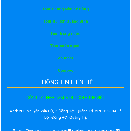
Tour Phong Nha Kẻ Bàng
Tour du lịch Quảng Bình
Tour trong nước
Tour nước ngoài
Voucher
Comboo
THÔNG TIN LIÊN HỆ
CÔNG TY TNHH TM&DV DU LỊCH HƯNG VIỆT
Add:
288 Nguyễn Văn Cừ, P. Đồng Hới, Quảng Trị. VPGD: 168A Lê
Lợi, Đồng Hới, Quảng Trị.
Tel Office: +84 2323 818 878
Hotline: +84 918805368