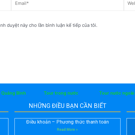
ình duyệt này cho lần bình luận kế tiếp của tôi.
h Quảng Bình
Tour trong nước
Tour nước ngoài
NHỮNG ĐIỀU BẠN CẦN BIẾT
Điều khoản – Phương thức thanh toán
T
Read More »