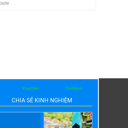
Voucher
Comboo
CHIA SẺ KINH NGHIỆM