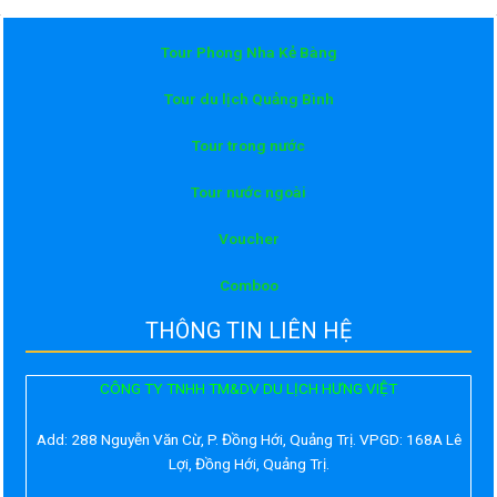
Tour Phong Nha Kẻ Bàng
Tour du lịch Quảng Bình
Tour trong nước
Tour nước ngoài
Voucher
Comboo
THÔNG TIN LIÊN HỆ
CÔNG TY TNHH TM&DV DU LỊCH HƯNG VIỆT
Add:
288 Nguyễn Văn Cừ, P. Đồng Hới, Quảng Trị. VPGD: 168A Lê
Lợi, Đồng Hới, Quảng Trị.