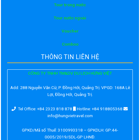
Tour trong nước
Tour nước ngoài
Voucher
Comboo
THÔNG TIN LIÊN HỆ
CÔNG TY TNHH TM&DV DU LỊCH HƯNG VIỆT
Add:
288 Nguyễn Văn Cừ, P. Đồng Hới, Quảng Trị. VPGD: 168A Lê
Lợi, Đồng Hới, Quảng Trị.
Tel Office: +84 2323 818 878
Hotline: +84 918805368
info@hungvietravel.com
GPKD/Mã số Thuế: 3100993318 – GPKDLH: GP:44-
0005/2019/SDL-GP LHNĐ.