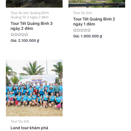
Tour du lịch Quảng Bình
Tour Du lịch
Quảng Trị 3 ngày 2 đêm
Tour Tết Quảng Bình 2
Tour Tết Quảng Bình 3
ngày 1 đêm
ngày 2 đêm
Được
Giá:
1.900.000
₫
xếp
Được
Giá:
2.100.000
₫
hạng
xếp
0
hạng
5
0
sao
5
sao
Tour Du lịch
Land tour khám phá