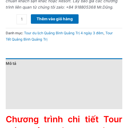
chuẩn khách sạn khác hoặc Resort. Lấy báo giá các chương
trình liên quan từ chúng tôi zalo: +84 918805368 Mr.Dũng.
Thêm vào giỏ hàng
Danh mục:
Tour du lịch Quảng Bình Quảng Trị 4 ngày 3 đêm
,
Tour
Tết Quảng Bình Quảng Trị
Mô tả
Đánh giá (0)
Chính sách giá
Điểm nổi bật
Lưu ý khi đặt tour
Chương trình chi tiết Tour