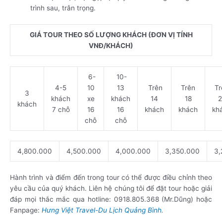
trình sau, trân trọng.
GIÁ TOUR THEO SỐ LƯỢNG KHÁCH (ĐƠN VỊ TÍNH
VNĐ/KHÁCH)
6-
10-
4-5
10
13
Trên
Trên
Tr
3
khách
xe
khách
14
18
2
khách
7 chỗ
16
16
khách
khách
kh
chỗ
chỗ
4,800.000
4,500.000
4,000.000
3,350.000
3,
Hành trình và điểm đến trong tour có thể được điều chỉnh theo
yêu cầu của quý khách. Liên hệ chúng tôi để đặt tour hoặc giải
đáp mọi thắc mắc qua hotline: 0918.805.368 (Mr.Dũng) hoặc
Fanpage:
Hưng Việt Travel-Du Lịch Quảng Bình.