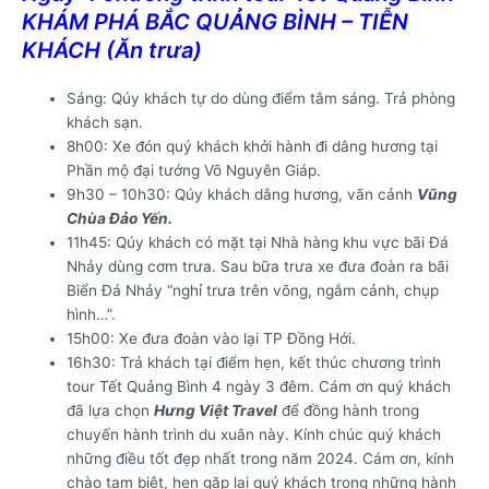
KHÁM PHÁ BẮC QUẢNG BÌNH – TIỄN
KHÁCH (Ăn trưa)
Sáng: Qúy khách tự do dùng điểm tâm sáng. Trả phòng
khách sạn.
8h00: Xe đón quý khách khởi hành đi dâng hương tại
Phần mộ đại tướng Võ Nguyên Giáp.
9h30 – 10h30: Qúy khách dâng hương, vãn cảnh
Vũng
Chùa Đảo Yến.
11h45: Qúy khách có mặt tại Nhà hàng khu vực bãi Đá
Nhảy dùng cơm trưa. Sau bữa trưa xe đưa đoàn ra bãi
Biển Đá Nhảy “nghỉ trưa trên võng, ngắm cảnh, chụp
hình…”.
15h00: Xe đưa đoàn vào lại TP Đồng Hới.
16h30: Trả khách tại điểm hẹn, kết thúc chương trình
tour Tết Quảng Bình 4 ngày 3 đêm. Cám ơn quý khách
đã lựa chọn
Hưng Việt Travel
để đồng hành trong
chuyến hành trình du xuân này. Kính chúc quý khách
những điều tốt đẹp nhất trong năm 2024. Cám ơn, kính
chào tạm biệt, hẹn gặp lại quý khách trong những hành