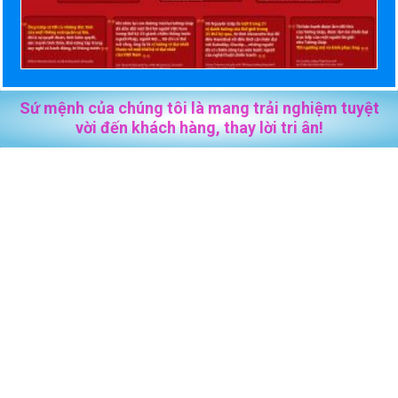
Sứ mệnh của chúng tôi là mang trải nghiệm tuyệt
vời đến khách hàng, thay lời tri ân!