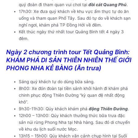
quý đoàn đi tham quan vui chơi tại
đồi cát Quang Phú
.
17h30: Xe đưa quý khách về khu vực ẩm thực tự do ăn
uống và tham quan Phố Tây. Sau đó tự do về khách sạn
nghỉ ngơi, khám phá TP Đồng Hới về đêm.
Kết thúc ngày thứ nhất tour Quảng Bình tết 4 ngày 3
đêm.
Ngày 2 chương trình tour Tết Quảng Bình:
KHÁM PHÁ DI SẢN THIÊN NHIÊN THẾ GIỚI
PHONG NHA KẺ BÀNG (Ăn trưa)
Sáng quý khách tự do dùng bữa sáng.
8h00: Xe đón đoàn tại tiền sảnh khởi hành đi khám phá
chinh phục động Thiên Đường “kỳ quan đệ nhất động
khô”.
9h30-11h30: Qúy khách khám phá
động Thiên Đường
.
12h00 – 13h00: Qúy khách thưởng thức bữa trưa đặc
sản núi rừng Phong Nha tại Nhà hàng. Sau đó di chuyển
về khu du lịch suối nước Mọc.
13h15 – 15h00: Qúy khách vãn cảnh chụp hình tại Suối