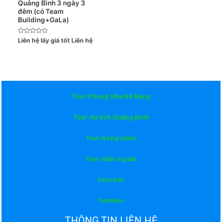
Quảng Bình 3 ngày 3
đêm (có Team
Building+GaLa)
Được
Liên hệ lấy giá tốt
Liên hệ
xếp
hạng
0
5
sao
Tour Phong Nha Kẻ Bàng
Tour du lịch Quảng Bình
Tour trong nước
Tour nước ngoài
Voucher
Comboo
THÔNG TIN LIÊN HỆ