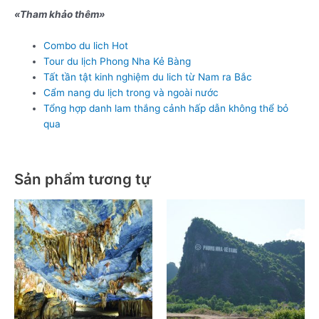
«Tham khảo thêm»
Combo du lich Hot
Tour du lịch Phong Nha Kẻ Bàng
Tất tần tật kinh nghiệm du lich từ Nam ra Bắc
Cẩm nang du lịch trong và ngoài nước
Tổng hợp danh lam thắng cảnh hấp dẫn không thể bỏ
qua
Sản phẩm tương tự