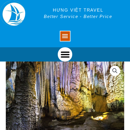
Skip
to
HƯNG VIỆT TRAVEL
content
Better Service - Better Price
Menu
Menu
Tour
Tết
Quảng
Bình
4
ngày
3
đêm
số
lượng