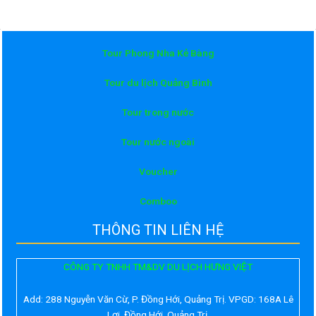
Tour Phong Nha Kẻ Bàng
Tour du lịch Quảng Bình
Tour trong nước
Tour nước ngoài
Voucher
Comboo
THÔNG TIN LIÊN HỆ
CÔNG TY TNHH TM&DV DU LỊCH HƯNG VIỆT
Add:
288 Nguyễn Văn Cừ, P. Đồng Hới, Quảng Trị. VPGD: 168A Lê
Lợi, Đồng Hới, Quảng Trị.