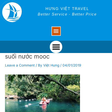
Skip
Post
to
navigation
HƯNG VIỆT TRAVEL
content
Better Service - Better Price
Menu
Menu
suối nước mooc
Leave a Comment
/ By
Việt Hưng
/
04/01/2019