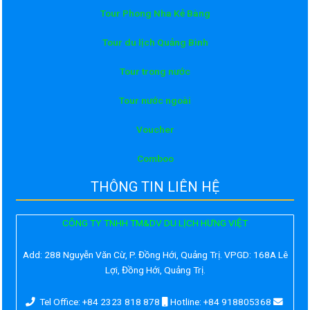
Tour Phong Nha Kẻ Bàng
Tour du lịch Quảng Bình
Tour trong nước
Tour nước ngoài
Voucher
Comboo
THÔNG TIN LIÊN HỆ
CÔNG TY TNHH TM&DV DU LỊCH HƯNG VIỆT
Add:
288 Nguyễn Văn Cừ, P. Đồng Hới, Quảng Trị. VPGD: 168A Lê
Lợi, Đồng Hới, Quảng Trị.
Tel Office: +84 2323 818 878
Hotline: +84 918805368