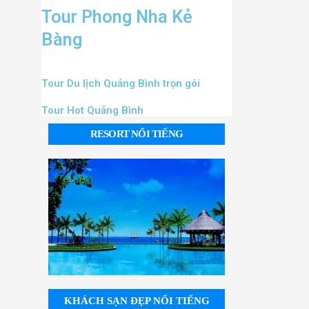
Tour Phong Nha Kẻ
Bàng
Tour Du lịch Quảng Bình trọn gói
Tour Hot Quảng Bình
RESORT NỔI TIẾNG
KHÁCH SẠN ĐẸP NỔI TIẾNG