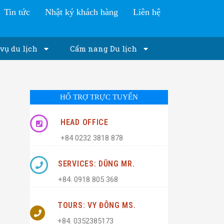
Tin tức
Nhật ký khách hàng
Liên hệ
vụ du lịch
Cẩm nang Du lịch
HỔ TRỢ TRỰC TUYẾN
HEAD OFFICE
+84 0232 3818 878
SERVICES: DŨNG MR.
+84. 0918 805 368
TOURS: VY ĐÔNG MS.
+84. 0352385173