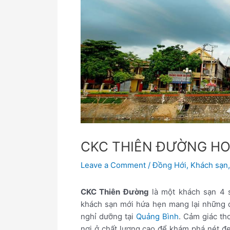
CKC THIÊN ĐƯỜNG HO
Leave a Comment
/
Đồng Hới
,
Khách sạn
CKC Thiên Đường
là một khách sạn 4 
khách sạn mới hứa hẹn mang lại những d
nghỉ dưỡng tại
Quảng Bình
. Cảm giác th
nơi ở chất lượng cao để khám phá nét đ