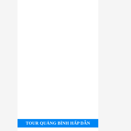
TOUR QUẢNG BÌNH HẤP DẪN