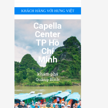
KHÁCH HÀNG VỚI HƯNG VIỆT
Capella
Center
TP Hồ
Chí
Minh
khám phá
Quảng Bình