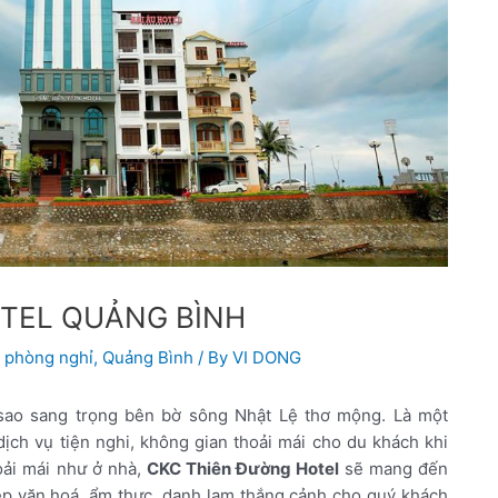
TEL QUẢNG BÌNH
,
phòng nghỉ
,
Quảng Bình
/ By
VI DONG
sao sang trọng bên bờ sông Nhật Lệ thơ mộng. Là một
ịch vụ tiện nghi, không gian thoải mái cho du khách khi
oải mái như ở nhà,
CKC Thiên Đường Hotel
sẽ mang đến
ẹp văn hoá, ẩm thực, danh lam thắng cảnh cho quý khách