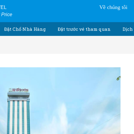
Về chúng tôi
VEL
r Price
Đặt Chổ Nhà Hàng
Đặt trước vé tham quan
Dịch 