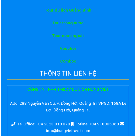
Tour du lịch Quảng Bình
Tour trong nước
Tour nước ngoài
Voucher
Comboo
THÔNG TIN LIÊN HỆ
CÔNG TY TNHH TM&DV DU LỊCH HƯNG VIỆT
Add:
288 Nguyễn Văn Cừ, P. Đồng Hới, Quảng Trị. VPGD: 168A Lê
Lợi, Đồng Hới, Quảng Trị.
Tel Office: +84 2323 818 878
Hotline: +84 918805368
info@hungvietravel.com