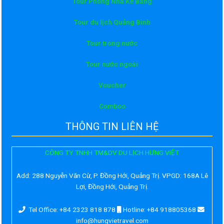
Tour Phong Nha Kẻ Bàng
Tour du lịch Quảng Bình
Tour trong nước
Tour nước ngoài
Voucher
Comboo
THÔNG TIN LIÊN HỆ
CÔNG TY TNHH TM&DV DU LỊCH HƯNG VIỆT
Add:
288 Nguyễn Văn Cừ, P. Đồng Hới, Quảng Trị. VPGD: 168A Lê
Lợi, Đồng Hới, Quảng Trị.
Tel Office: +84 2323 818 878
Hotline: +84 918805368
info@hungvietravel.com