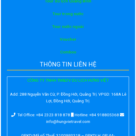
Tour du lịch Quảng Bình
Tour trong nước
Tour nước ngoài
Voucher
Comboo
THÔNG TIN LIÊN HỆ
CÔNG TY TNHH TM&DV DU LỊCH HƯNG VIỆT
Add:
288 Nguyễn Văn Cừ, P. Đồng Hới, Quảng Trị. VPGD: 168A Lê
Lợi, Đồng Hới, Quảng Trị.
Tel Office: +84 2323 818 878
Hotline: +84 918805368
info@hungvietravel.com
GPKD/Mã số Thuế: 3100993318 – GPKDLH: GP:44-