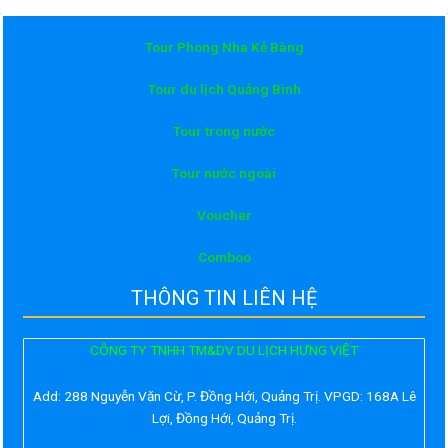
Tour Phong Nha Kẻ Bàng
Tour du lịch Quảng Bình
Tour trong nước
Tour nước ngoài
Voucher
Comboo
THÔNG TIN LIÊN HỆ
CÔNG TY TNHH TM&DV DU LỊCH HƯNG VIỆT
Add:
288 Nguyễn Văn Cừ, P. Đồng Hới, Quảng Trị. VPGD: 168A Lê
Lợi, Đồng Hới, Quảng Trị.