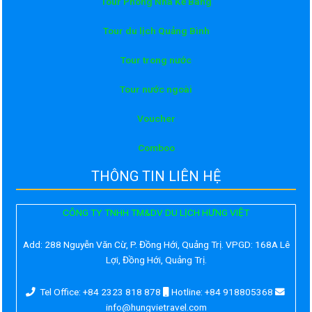
Tour Phong Nha Kẻ Bàng
Tour du lịch Quảng Bình
Tour trong nước
Tour nước ngoài
Voucher
Comboo
THÔNG TIN LIÊN HỆ
CÔNG TY TNHH TM&DV DU LỊCH HƯNG VIỆT
Add:
288 Nguyễn Văn Cừ, P. Đồng Hới, Quảng Trị. VPGD: 168A Lê
Lợi, Đồng Hới, Quảng Trị.
Tel Office: +84 2323 818 878
Hotline: +84 918805368
info@hungvietravel.com