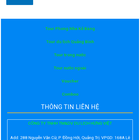
Tour Phong Nha Kẻ Bàng
Tour du lịch Quảng Bình
Tour trong nước
Tour nước ngoài
Voucher
Comboo
THÔNG TIN LIÊN HỆ
CÔNG TY TNHH TM&DV DU LỊCH HƯNG VIỆT
Add:
288 Nguyễn Văn Cừ, P. Đồng Hới, Quảng Trị. VPGD: 168A Lê