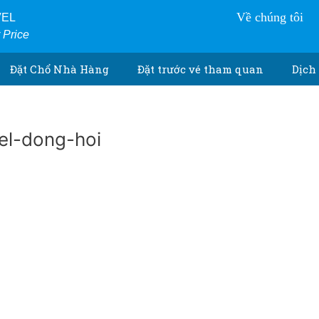
Về chúng tôi
VEL
r Price
Đặt Chổ Nhà Hàng
Đặt trước vé tham quan
Dịch 
el-dong-hoi