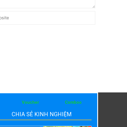
ite
Voucher
Comboo
CHIA SẺ KINH NGHIỆM