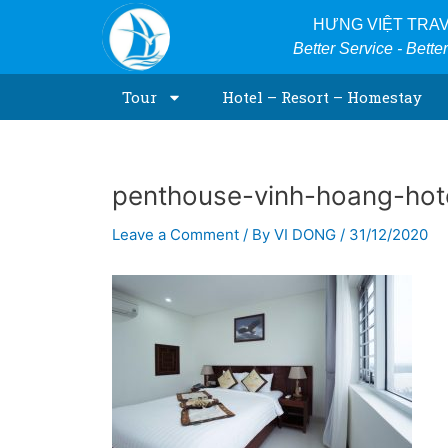
Skip
Post
HƯNG VIỆT TRA
to
navigation
Better Service - Bette
content
Tour
Hotel – Resort – Homestay
penthouse-vinh-hoang-hot
Leave a Comment
/ By
VI DONG
/
31/12/2020