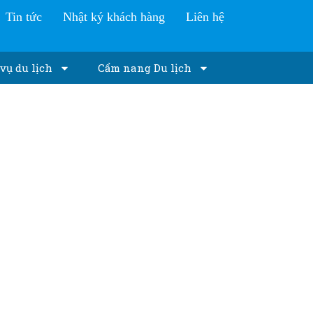
Tin tức
Nhật ký khách hàng
Liên hệ
vụ du lịch
Cẩm nang Du lịch