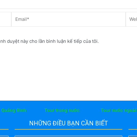
Email*
Webs
ình duyệt này cho lần bình luận kế tiếp của tôi.
h Quảng Bình
Tour trong nước
Tour nước ngoài
NHỮNG ĐIỀU BẠN CẦN BIẾT