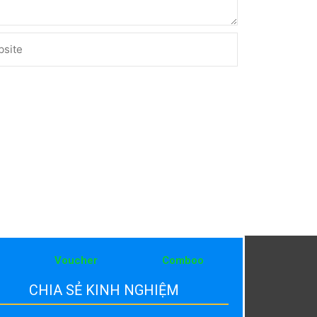
ite
Voucher
Comboo
CHIA SẺ KINH NGHIỆM