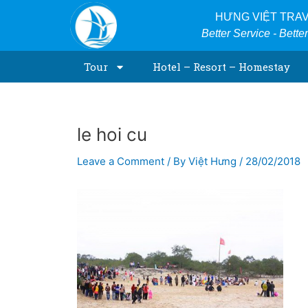
Skip
Post
HƯNG VIỆT TRA
to
navigation
Better Service - Bette
content
Tour
Hotel – Resort – Homestay
le hoi cu
Leave a Comment
/ By
Việt Hưng
/
28/02/2018