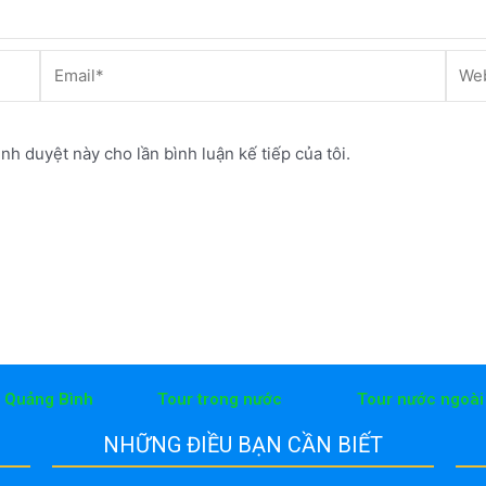
Email*
Webs
ình duyệt này cho lần bình luận kế tiếp của tôi.
h Quảng Bình
Tour trong nước
Tour nước ngoài
NHỮNG ĐIỀU BẠN CẦN BIẾT