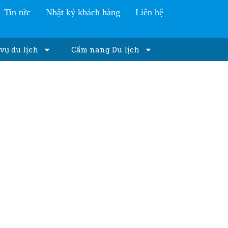
Tin tức
Nhật ký khách hàng
Liên hệ
vụ du lịch
Cẩm nang Du lịch