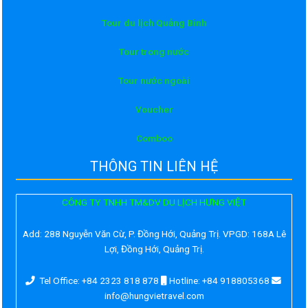
Tour du lịch Quảng Bình
Tour trong nước
Tour nước ngoài
Voucher
Comboo
THÔNG TIN LIÊN HỆ
CÔNG TY TNHH TM&DV DU LỊCH HƯNG VIỆT
Add:
288 Nguyễn Văn Cừ, P. Đồng Hới, Quảng Trị. VPGD: 168A Lê
Lợi, Đồng Hới, Quảng Trị.
Tel Office: +84 2323 818 878
Hotline: +84 918805368
info@hungvietravel.com