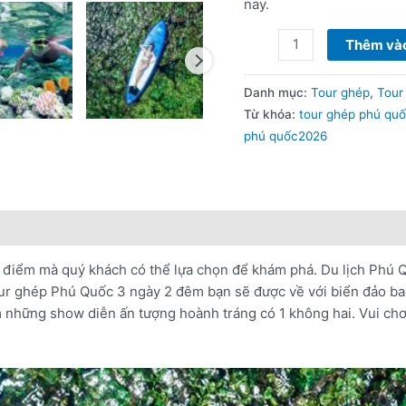
Thêm vào
Danh mục:
Tour ghép
,
Tour
Từ khóa:
tour ghép phú qu
phú quốc2026
nổi bật
Lưu ý khi đặt tour
điểm mà quý khách có thể lựa chọn để khám phá. Du lịch Phú Q
ur ghép Phú Quốc 3 ngày 2 đêm bạn sẽ được về với biển đảo bao
em những show diễn ấn tượng hoành tráng có 1 không hai. Vui chơ