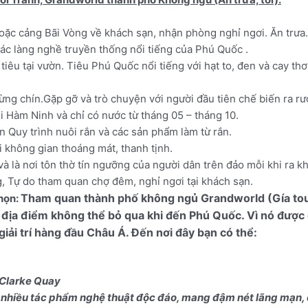
ặc cảng Bãi Vòng về khách sạn, nhận phòng nghỉ ngơi. Ăn trưa.
các làng nghề truyền thống nổi tiếng của Phú Quốc .
 tiêu tại vườn. Tiêu Phú Quốc nổi tiếng với hạt to, đen và cay t
 rừng chín.Gặp gỡ và trò chuyện với người đầu tiên chế biến ra r
i Hàm Ninh và chỉ có nước từ tháng 05 – tháng 10.
 Quy trình nuôi rắn và các sản phẩm làm từ rắn.
i không gian thoáng mát, thanh tịnh.
à là nơi tôn thờ tín ngưỡng của người dân trên đảo mỗi khi ra kh
 Tự do tham quan chợ đêm, nghỉ ngơi tại khách sạn.
Tham quan thành phố không ngủ Grandworld (Gía to
chọn:
 địa điểm không thể bỏ qua khi đến Phú Quốc. Vì nó được 
iải trí hàng đầu Châu Á. Đến nơi đây bạn có thể:
́o Clarke Quay
nhiều tác phẩm nghệ thuật độc đáo, mang đậm nét lãng mạn, 