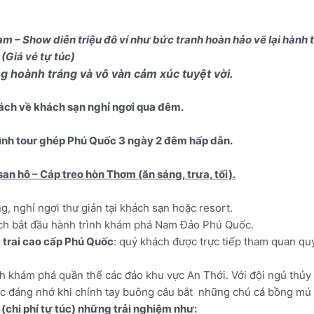
m – Show diễn triệu đô ví như bức tranh hoàn hảo vẽ lại hành
iá vé tự túc)
oành tráng và vô vàn cảm xúc tuyệt vời.
ách về khách sạn nghỉ ngơi qua đêm.
rình tour ghép Phú Quốc 3 ngày 2 đêm hấp dẫn.
an hô – Cáp treo hòn Thơm (ăn sáng, trưa, tối).
 nghỉ ngơi thư giản tại khách sạn hoặc resort.
ch bắt đầu hành trình khám phá Nam Đảo Phú Quốc.
 trai cao cấp Phú Quốc
: quý khách được trực tiếp tham quan quy 
ình khám phá quần thể các đảo khu vực An Thới. Với đội ngủ thủ
c đáng nhớ khi chính tay buông câu bắt những chú cá bồng mú 
(chi phí tự túc) những trải nghiệm như:
ừ 8h đến 17h hàng ngày.