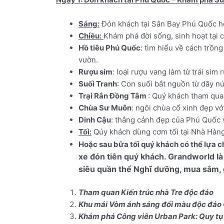
Sáng:
Đón khách tại Sân Bay Phú Quốc ho
Chiều:
Khám phá đời sống, sinh hoạt tại 
Hồ tiêu Phú Quốc
: tìm hiểu về cách trồng
vườn.
Rượu sim
: loại rượu vang làm từ trái sim
Suối Tranh
: Con suối bắt nguồn từ dãy nú
Trại Rắn Đồng Tâm
: Quý khách tham quan
Chùa Sư Muôn
: ngôi chùa cổ xinh đẹp vớ
Dinh Cậu
: thắng cảnh đẹp của Phú Quốc v
Tối:
Qúy khách dùng cơm tối tại Nhà Hàng,
Hoặc sau bữa tối quý khách có thể lựa 
xe đón tiễn quý khách.
Grandworld là
siêu quần thể Nghĩ dưỡng, mua sắm, g
Tham quan Kiến trúc nhà Tre độc đáo
Khu mái Vòm ánh sáng đổi màu độc đa
Khám phá Công viên Urban Park: Quy tụ 
phong cách Italia