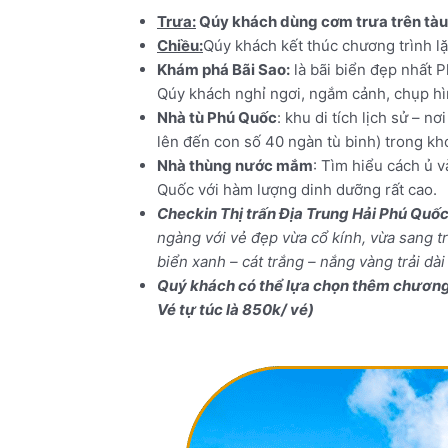
Trưa:
Qúy khách dùng cơm trưa trên tàu.
Chiều:
Qúy khách kết thúc chương trình 
Khám phá Bãi Sao:
là bãi biển đẹp nhất P
Qúy khách nghỉ ngơi, ngắm cảnh, chụp hì
Nhà tù Phú Quốc
: khu di tích lịch sử – 
lên đến con số 40 ngàn tù binh) trong kho
Nhà thùng nước mắm
: Tìm hiểu cách ủ 
Quốc với hàm lượng dinh dưỡng rất cao.
Checkin Thị trấn Địa Trung Hải Phú Quố
ngàng với vẻ đẹp vừa cổ kính, vừa sang t
biển xanh – cát trắng – nắng vàng trải dà
Quý khách có thể lựa chọn thêm chương tr
Vé tự túc là 850k/ vé)