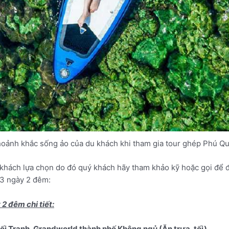
oảnh khắc sống ảo của du khách khi tham gia tour ghép Phú Q
ý khách lựa chọn do đó quý khách hãy tham khảo kỹ hoặc gọi để
 3 ngày 2 đêm:
2 đêm chi tiết:
i Tranh, Grandworld thành phố Không ngủ (Ăn trưa, tối).