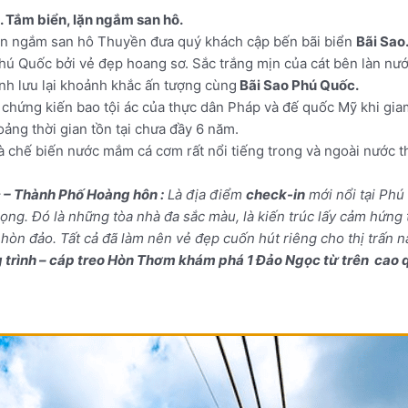
 Tắm biển, lặn ngắm san hô.
lặn ngắm san hô Thuyền đưa quý khách cập bến bãi biển
Bãi Sao
hú Quốc bởi vẻ đẹp hoang sơ. Sắc trắng mịn của cát bên làn nước
nh lưu lại khoảnh khắc ấn tượng cùng
Bãi Sao Phú Quốc.
nơi chứng kiến bao tội ác của thực dân Pháp và đế quốc Mỹ khi gi
ảng thời gian tồn tại chưa đầy 6 năm.
và chế biến nước mắm cá cơm rất nổi tiếng trong và ngoài nước 
c – Thành Phố Hoàng hôn :
Là địa điểm
check-in
mới nổi tại Phú
rọng. Đó là những tòa nhà đa sắc màu, là kiến trúc lấy cảm hứng
i hòn đảo. Tất cả đã làm nên vẻ đẹp cuốn hút riêng cho thị trấn
ình – cáp treo Hòn Thơm khám phá 1 Đảo Ngọc từ trên cao qua tuy