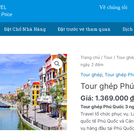
VEL
Về chúng tôi
r Price
Đặt Chổ Nhà Hàng
Đặt trước vé tham quan
Dịch 
Tour
Trang chủ
/
Tour
/
Tour ghé
ghép
ngày 2 đêm
Phú
Tour ghép
,
Tour ghép Ph
Quốc
Tour ghép Phú
3
ngày
Giá:
1.369.000
₫
2
Tour ghép Phú Quốc 3 n
đêm
Travel tổ chức phục vụ. L
số
quốc tế Phú Quốc và Cảng
lượng
vụ hàng đầu tại Phú Quốc
nay.