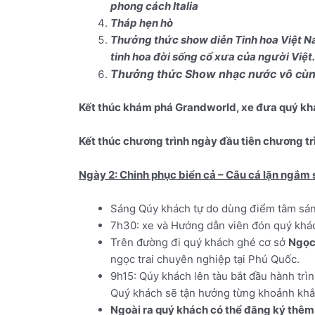
Tháp hẹn hò
Thưởng thức show diễn Tinh hoa Việt Na
tinh hoa đời sống cổ xưa của người Việt. (G
Thưởng thức Show nhạc nước vô cùng h
Kết thúc khám phá Grandworld, xe đưa quý kh
Kết thúc chương trình ngày đầu tiên chương t
Ngày 2: Chinh phục biển cả – Câu cá lặn ngắm s
Sáng Qúy khách tự do dùng điểm tâm sáng,
7h30: xe và Hướng dẫn viên đón quý khá
Trên đường đi quý khách ghé cơ sở
Ngọc
ngọc trai chuyên nghiệp tại Phú Quốc.
9h15: Qúy khách lên tàu bắt đầu hành tr
Quý khách sẽ tận hưởng từng khoảnh khắ
Ngoài ra quý khách có thể đăng ký thêm 
Khung giờ hoạt động trên tàu Namaste: T