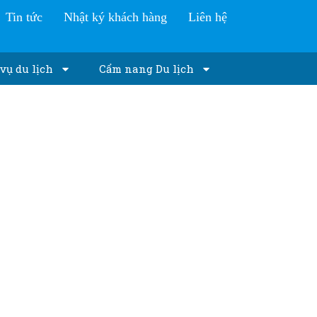
Tin tức
Nhật ký khách hàng
Liên hệ
vụ du lịch
Cẩm nang Du lịch