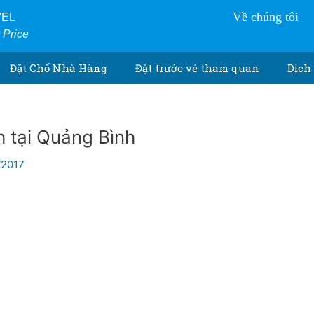
Về chúng tôi
VEL
r Price
Đặt Chổ Nhà Hàng
Đặt trước vé tham quan
Dịch 
ch tại Quảng Bình
/2017