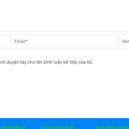
Email*
Webs
ình duyệt này cho lần bình luận kế tiếp của tôi.
h Quảng Bình
Tour trong nước
Tour nước ngoài