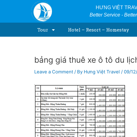
Skip
Post
HƯNG VIỆT TRA
to
navigation
Better Service - Bette
content
Tour
Hotel – Resort – Homestay
bảng giá thuê xe ô tô du lị
Leave a Comment
/ By
Hưng Việt Travel
/
09/12