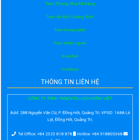
Tour Phong Nha Kẻ Bàng
Tour du lịch Quảng Bình
Tour trong nước
Tour nước ngoài
Voucher
Comboo
THÔNG TIN LIÊN HỆ
CÔNG TY TNHH TM&DV DU LỊCH HƯNG VIỆT
Add:
288 Nguyễn Văn Cừ, P. Đồng Hới, Quảng Trị. VPGD: 168A Lê
Lợi, Đồng Hới, Quảng Trị.
Tel Office: +84 2323 818 878
Hotline: +84 918805368