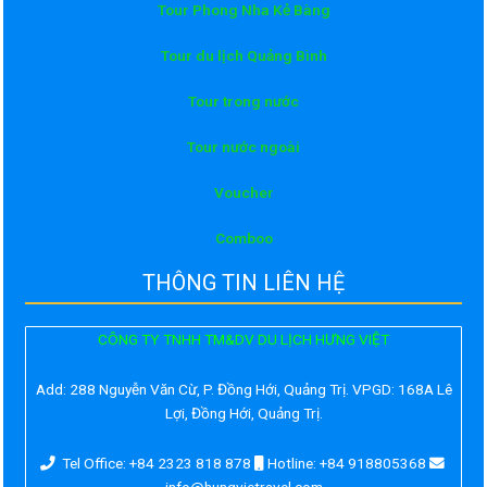
Tour Phong Nha Kẻ Bàng
Tour du lịch Quảng Bình
Tour trong nước
Tour nước ngoài
Voucher
Comboo
THÔNG TIN LIÊN HỆ
CÔNG TY TNHH TM&DV DU LỊCH HƯNG VIỆT
Add:
288 Nguyễn Văn Cừ, P. Đồng Hới, Quảng Trị. VPGD: 168A Lê
Lợi, Đồng Hới, Quảng Trị.
Tel Office: +84 2323 818 878
Hotline: +84 918805368
info@hungvietravel.com