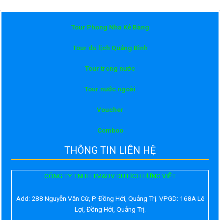
Tour Phong Nha Kẻ Bàng
Tour du lịch Quảng Bình
Tour trong nước
Tour nước ngoài
Voucher
Comboo
THÔNG TIN LIÊN HỆ
CÔNG TY TNHH TM&DV DU LỊCH HƯNG VIỆT
Add:
288 Nguyễn Văn Cừ, P. Đồng Hới, Quảng Trị. VPGD: 168A Lê
Lợi, Đồng Hới, Quảng Trị.