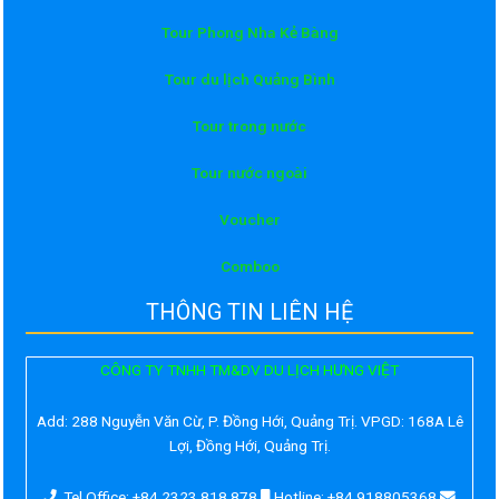
Tour Phong Nha Kẻ Bàng
Tour du lịch Quảng Bình
Tour trong nước
Tour nước ngoài
Voucher
Comboo
THÔNG TIN LIÊN HỆ
CÔNG TY TNHH TM&DV DU LỊCH HƯNG VIỆT
Add:
288 Nguyễn Văn Cừ, P. Đồng Hới, Quảng Trị. VPGD: 168A Lê
Lợi, Đồng Hới, Quảng Trị.
Tel Office: +84 2323 818 878
Hotline: +84 918805368