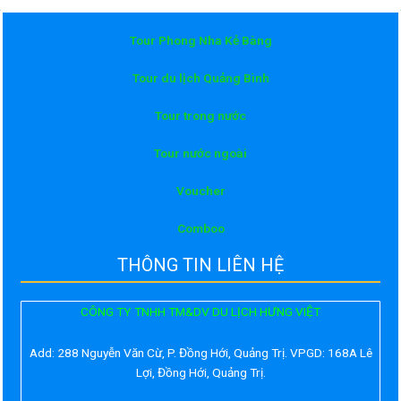
Tour Phong Nha Kẻ Bàng
Tour du lịch Quảng Bình
Tour trong nước
Tour nước ngoài
Voucher
Comboo
THÔNG TIN LIÊN HỆ
CÔNG TY TNHH TM&DV DU LỊCH HƯNG VIỆT
Add:
288 Nguyễn Văn Cừ, P. Đồng Hới, Quảng Trị. VPGD: 168A Lê
Lợi, Đồng Hới, Quảng Trị.