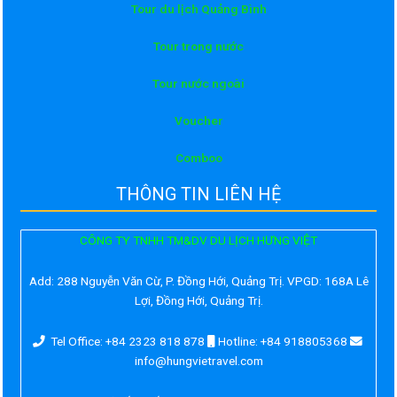
Tour du lịch Quảng Bình
Tour trong nước
Tour nước ngoài
Voucher
Comboo
THÔNG TIN LIÊN HỆ
CÔNG TY TNHH TM&DV DU LỊCH HƯNG VIỆT
Add:
288 Nguyễn Văn Cừ, P. Đồng Hới, Quảng Trị. VPGD: 168A Lê
Lợi, Đồng Hới, Quảng Trị.
Tel Office: +84 2323 818 878
Hotline: +84 918805368
info@hungvietravel.com