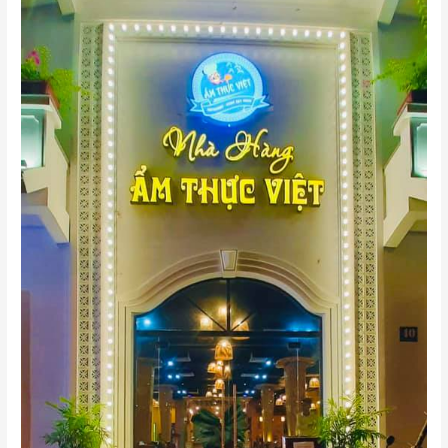
HÀNG
ẨM
THỰC
VIỆT
QUY
NHƠN