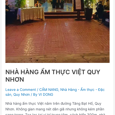
NHÀ HÀNG ẨM THỰC VIỆT QUY
NHƠN
Leave a Comment
/
CẨM NANG
,
Nhà Hàng - Ẩm thực - Đặc
sản
,
Quy Nhơn
/ By
VI DONG
Nhà hàng ẩm thực Việt nằm trên đường Tăng Bạt Hổ, Quy
Nhơn. Không gian mang nét dân giã nhưng không kém phần
sang trọng. Toạ lạc tại vị trí trung tâm, cách biển 300m, nhà