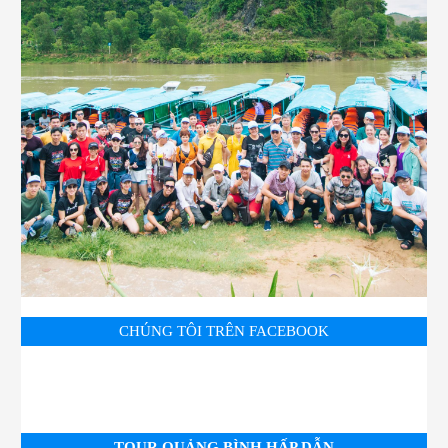
CHÚNG TÔI TRÊN FACEBOOK
TOUR QUẢNG BÌNH HẤP DẪN