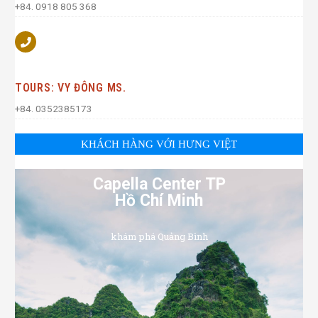
+84. 0918 805 368
TOURS: VY ĐÔNG MS.
+84. 0352385173
KHÁCH HÀNG VỚI HƯNG VIỆT
Capella Center TP
Hồ Chí Minh
khám phá Quảng Bình