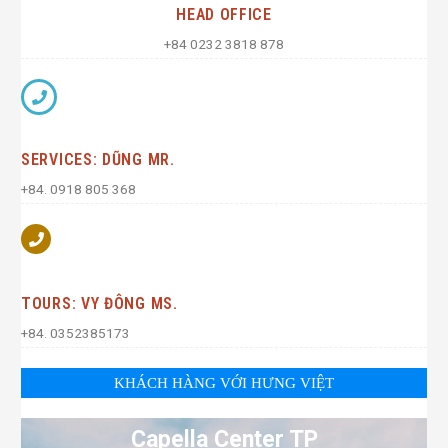
HEAD OFFICE
+84 0232 3818 878
SERVICES: DŨNG MR.
+84. 0918 805 368
TOURS: VY ĐÔNG MS.
+84. 0352385173
KHÁCH HÀNG VỚI HƯNG VIỆT
Capella Center TP