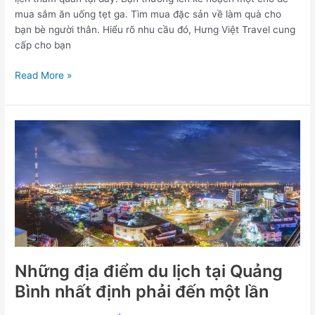
mua sắm ăn uống tẹt ga. Tìm mua đặc sản về làm quà cho
bạn bè người thân. Hiểu rõ nhu cầu đó, Hưng Việt Travel cung
cấp cho bạn
Read More »
Những
địa
điểm
du
lịch
tại
Quảng
Bình
nhất
định
Những địa điểm du lịch tại Quảng
phải
Bình nhất định phải đến một lần
đến
một