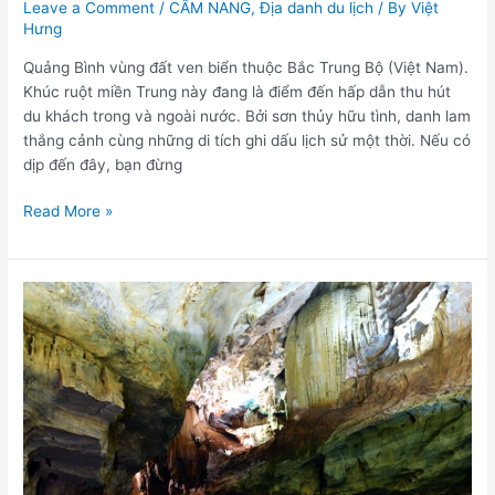
Leave a Comment
/
CẨM NANG
,
Địa danh du lịch
/ By
Việt
lần
Hưng
Quảng Bình vùng đất ven biển thuộc Bắc Trung Bộ (Việt Nam).
Khúc ruột miền Trung này đang là điểm đến hấp dẫn thu hút
du khách trong và ngoài nước. Bởi sơn thủy hữu tình, danh lam
thắng cảnh cùng những di tích ghi dấu lịch sử một thời. Nếu có
dịp đến đây, bạn đừng
Read More »
Kinh
nghiệm
du
lịch
Quảng
Bình
2019