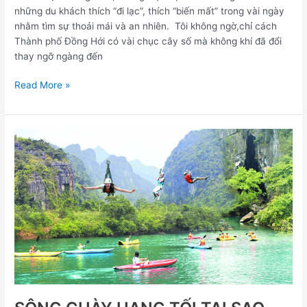
những du khách thích “đi lạc”, thích “biến mất” trong vài ngày
nhằm tìm sự thoải mái và an nhiên. Tôi không ngờ,chỉ cách
Thành phố Đồng Hới có vài chục cây số mà không khí đã đổi
thay ngỡ ngàng đến
Read More »
SÔNG
CHÀY
HANG
TỐI
TẠI
SAO
LẠI
TRỞ
THÀNH
ĐIỂM
ĐẾN
HOT