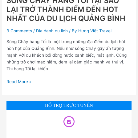
SÔNG CHÀY HANG TỐI TẠI SAO
NHẤT
LẠI TRỞ THÀNH ĐIỂM ĐẾN HOT
CỦA
NHẤT CỦA DU LỊCH QUẢNG BÌNH
DU
LỊCH
3 Comments
/
Địa danh du lịch
/ By
Hưng Việt Travel
QUẢNG
BÌNH
Sông Chày hang Tối là một trong những địa điểm du lịch hót
hòn họt của Quảng Bình. Nếu như sông Chày gây ấn tượng
mạnh với du khách bởi dòng nước xanh biếc, mát lạnh. Cùng
những trò chơi mạo hiểm, đem lại cảm giác mạnh và thú vị.
Thì hang Tối lại khiến
Read More »
HỔ TRỢ TRỰC TUYẾN