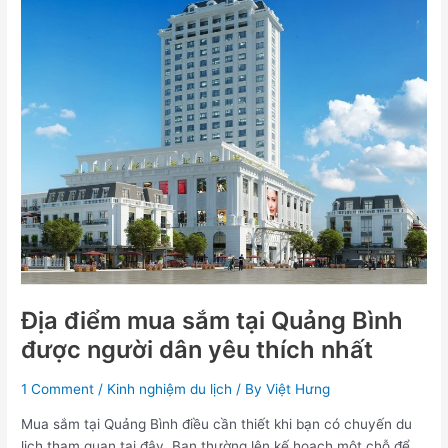
mua
sắm
tại
Quảng
Bình
được
người
dân
yêu
thích
nhất
Địa điểm mua sắm tại Quảng Bình
được người dân yêu thích nhất
1 Comment
/
Kinh nghiệm du lịch
/ By
Việt Hưng
Mua sắm tại Quảng Bình điều cần thiết khi bạn có chuyến du
lịch tham quan tại đây. Bạn thường lên kế hoạch một chỗ để