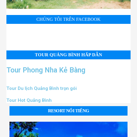
CHÚNG TÔI TRÊN FACEBOOK
TOUR QUẢNG BÌNH HẤP DẪN
Tour Phong Nha Kẻ Bàng
Tour Du lịch Quảng Bình trọn gói
Tour Hot Quảng Bình
RESORT NỔI TIẾNG