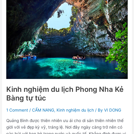
Kinh
nghiệm
du
lịch
Phong
Nha
Kẻ
Bàng
tự
túc
Kinh nghiệm du lịch Phong Nha Kẻ
Bàng tự túc
1 Comment
/
CẨM NANG
,
Kinh nghiệm du lịch
/ By
VI DONG
Quảng Bình được thiên nhiên ưu ái cho di sản thiên nhiên thế
giới với vẻ đẹp kỳ vỹ, tráng lệ. Nơi đây ngày càng trở nên có
sức hút với bạn bè trong nước và quốc tế. Khẳng định được vị