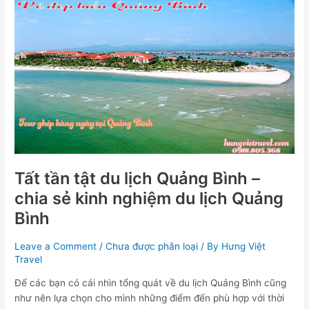
Tất
tần
tật
du
lịch
Quảng
Bình
–
chia
sẻ
kinh
nghiệm
Tất tần tật du lịch Quảng Bình –
du
chia sẻ kinh nghiệm du lịch Quảng
lịch
Bình
Quảng
Bình
Leave a Comment
/
Chưa được phân loại
/ By
Hưng Việt
Travel
Để các bạn có cái nhìn tổng quát về du lịch Quảng Bình cũng
như nên lựa chọn cho mình những điểm đến phù hợp với thời