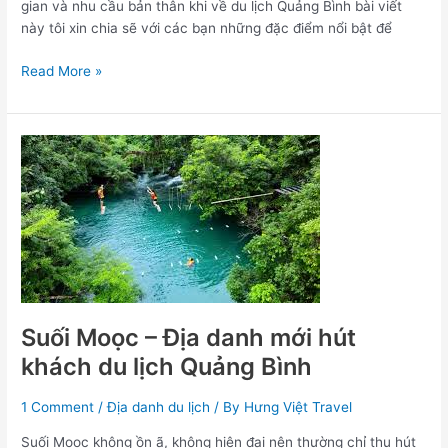
gian và nhu cầu bản thân khi về du lịch Quảng Bình bài viết
này tôi xin chia sẽ với các bạn những đặc điểm nổi bật để
Read More »
Suối
Moọc
–
Địa
danh
mới
hút
khách
du
Suối Moọc – Địa danh mới hút
lịch
khách du lịch Quảng Bình
Quảng
Bình
1 Comment
/
Địa danh du lịch
/ By
Hưng Việt Travel
Suối Moọc không ồn ã, không hiện đại nên thường chỉ thu hút