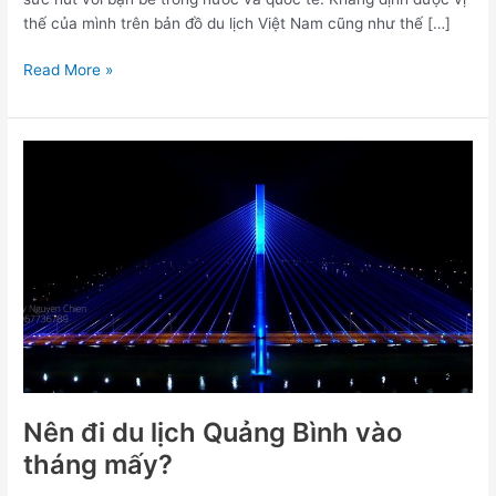
thế của mình trên bản đồ du lịch Việt Nam cũng như thế […]
Read More »
Nên
đi
du
lịch
Quảng
Bình
vào
tháng
mấy?
Nên đi du lịch Quảng Bình vào
tháng mấy?