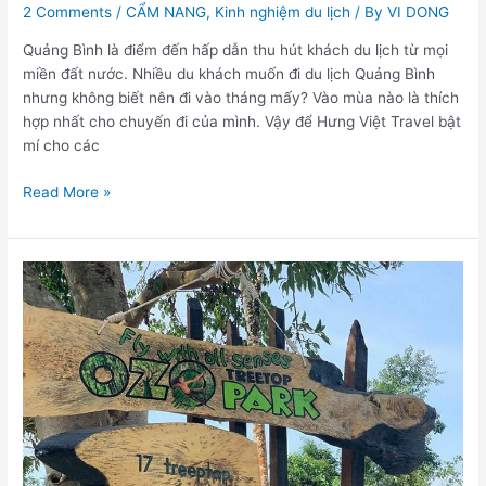
2 Comments
/
CẨM NANG
,
Kinh nghiệm du lịch
/ By
VI DONG
Quảng Bình là điểm đến hấp dẫn thu hút khách du lịch từ mọi
miền đất nước. Nhiều du khách muốn đi du lịch Quảng Bình
nhưng không biết nên đi vào tháng mấy? Vào mùa nào là thích
hợp nhất cho chuyến đi của mình. Vậy để Hưng Việt Travel bật
mí cho các
Read More »
Công
viên
OZO
–
OZO
TREE
TOP
PARK
–