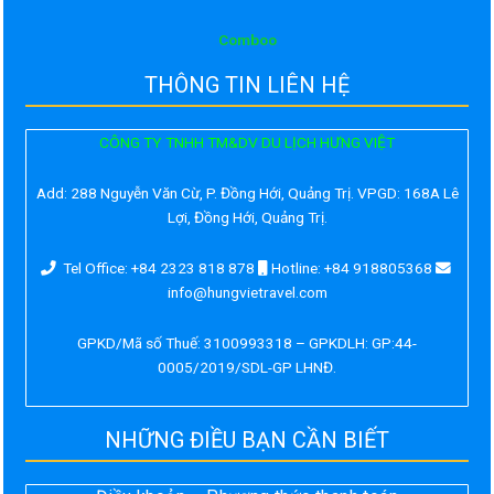
Comboo
THÔNG TIN LIÊN HỆ
CÔNG TY TNHH TM&DV DU LỊCH HƯNG VIỆT
Add:
288 Nguyễn Văn Cừ, P. Đồng Hới, Quảng Trị. VPGD: 168A Lê
Lợi, Đồng Hới, Quảng Trị.
Tel Office: +84 2323 818 878
Hotline: +84 918805368
info@hungvietravel.com
GPKD/Mã số Thuế: 3100993318 – GPKDLH: GP:44-
0005/2019/SDL-GP LHNĐ.
NHỮNG ĐIỀU BẠN CẦN BIẾT