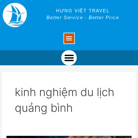
Skip
to
HƯNG VIỆT TRAVEL
content
Better Service - Better Price
Menu
Menu
kinh nghiệm du lịch
quảng bình