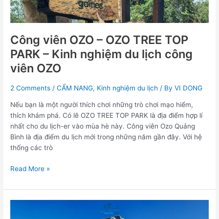
Kinh
nghiệm
du
lịch
Công viên OZO – OZO TREE TOP
công
PARK – Kinh nghiệm du lịch công
viên
OZO
viên OZO
2 Comments
/
CẨM NANG
,
Kinh nghiệm du lịch
/ By
VI DONG
Nếu bạn là một người thích chơi những trò chơi mạo hiểm,
thích khám phá. Có lẽ OZO TREE TOP PARK là địa điểm hợp lí
nhất cho du lịch-er vào mùa hè này. Công viên Ozo Quảng
Bình là địa điểm du lịch mới trong những năm gần đây. Với hệ
thống các trò
Read More »
Địa
điểm