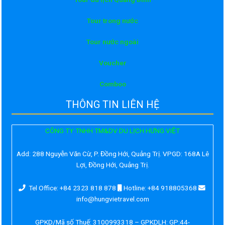
Tour trong nước
Tour nước ngoài
Voucher
Comboo
THÔNG TIN LIÊN HỆ
CÔNG TY TNHH TM&DV DU LỊCH HƯNG VIỆT
Add:
288 Nguyễn Văn Cừ, P. Đồng Hới, Quảng Trị. VPGD: 168A Lê
Lợi, Đồng Hới, Quảng Trị.
Tel Office: +84 2323 818 878
Hotline: +84 918805368
info@hungvietravel.com
GPKD/Mã số Thuế: 3100993318 – GPKDLH: GP:44-