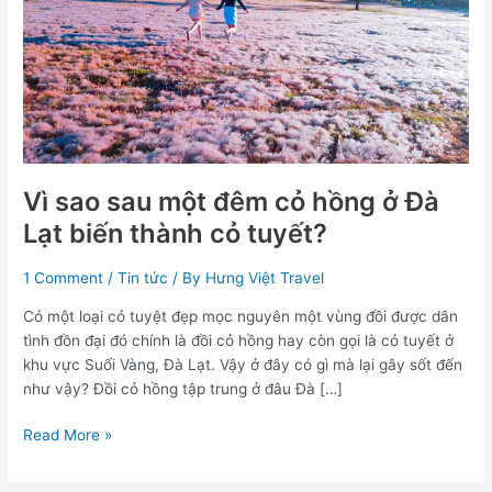
đêm
cỏ
hồng
ở
Đà
Lạt
biến
thành
Vì sao sau một đêm cỏ hồng ở Đà
cỏ
Lạt biến thành cỏ tuyết?
tuyết?
1 Comment
/
Tin tức
/ By
Hưng Việt Travel
Có một loại cỏ tuyệt đẹp mọc nguyên một vùng đồi được dân
tình đồn đại đó chính là đồi cỏ hồng hay còn gọi là cỏ tuyết ở
khu vực Suối Vàng, Đà Lạt. Vậy ở đây có gì mà lại gây sốt đến
như vậy? Đồi cỏ hồng tập trung ở đâu Đà […]
Read More »