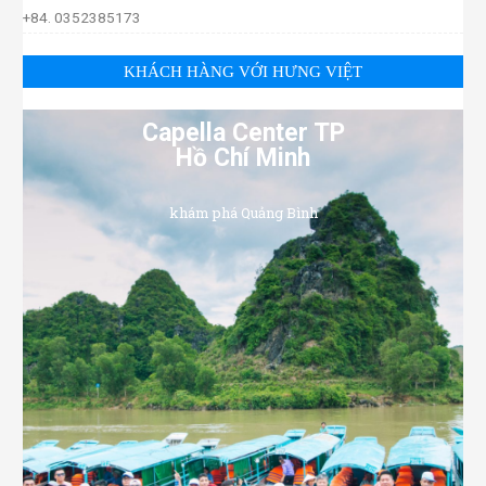
+84. 0352385173
KHÁCH HÀNG VỚI HƯNG VIỆT
Capella Center TP
Hồ Chí Minh
khám phá Quảng Bình