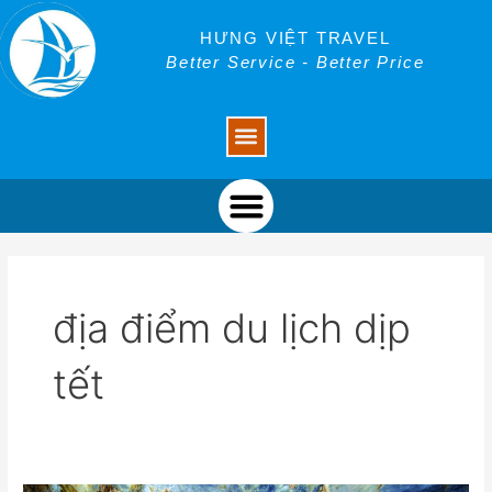
Skip
to
HƯNG VIỆT TRAVEL
content
Better Service - Better Price
Menu
Menu
địa điểm du lịch dịp
tết