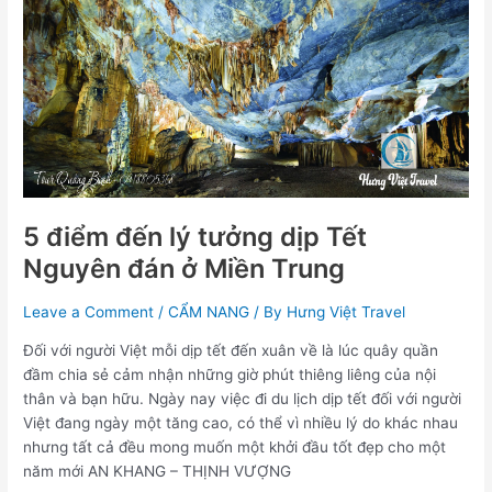
5
điểm
đến
lý
tưởng
dịp
Tết
Nguyên
đán
ở
5 điểm đến lý tưởng dịp Tết
Miền
Nguyên đán ở Miền Trung
Trung
Leave a Comment
/
CẨM NANG
/ By
Hưng Việt Travel
Đối với người Việt mỗi dịp tết đến xuân về là lúc quây quần
đầm chia sẻ cảm nhận những giờ phút thiêng liêng của nội
thân và bạn hữu. Ngày nay việc đi du lịch dịp tết đối với người
Việt đang ngày một tăng cao, có thể vì nhiều lý do khác nhau
nhưng tất cả đều mong muốn một khởi đầu tốt đẹp cho một
năm mới AN KHANG – THỊNH VƯỢNG