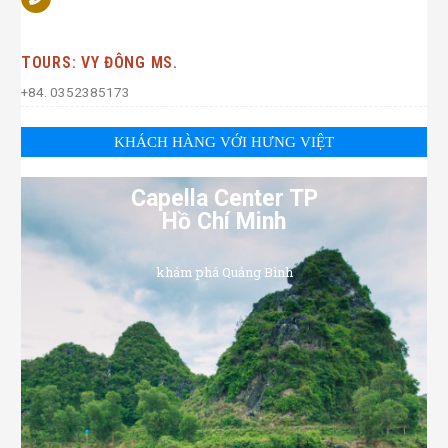
TOURS: VY ĐÔNG MS.
+84. 0352385173
KHÁCH HÀNG VỚI HƯNG VIỆT
Capella Center TP
Hồ Chí Minh
khám phá Quảng Bình