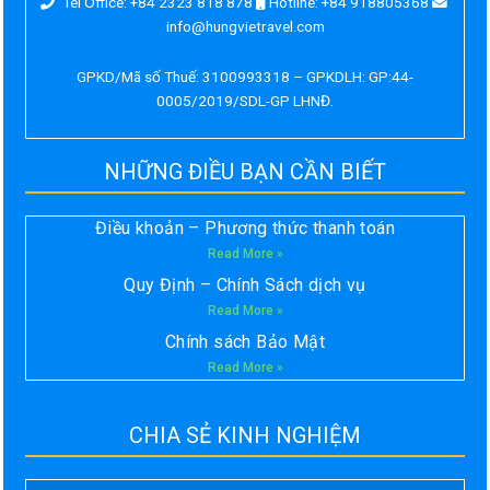
Tel Office: +84 2323 818 878
Hotline: +84 918805368
info@hungvietravel.com
GPKD/Mã số Thuế: 3100993318 – GPKDLH: GP:44-
0005/2019/SDL-GP LHNĐ.
NHỮNG ĐIỀU BẠN CẦN BIẾT
Điều khoản – Phương thức thanh toán
Read More »
Quy Định – Chính Sách dịch vụ
Read More »
Chính sách Bảo Mật
Read More »
CHIA SẺ KINH NGHIỆM