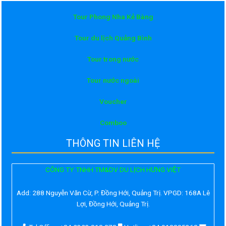
Tour Phong Nha Kẻ Bàng
Tour du lịch Quảng Bình
Tour trong nước
Tour nước ngoài
Voucher
Comboo
THÔNG TIN LIÊN HỆ
CÔNG TY TNHH TM&DV DU LỊCH HƯNG VIỆT
Add:
288 Nguyễn Văn Cừ, P. Đồng Hới, Quảng Trị. VPGD: 168A Lê
Lợi, Đồng Hới, Quảng Trị.