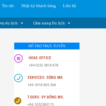
Tin tức
Nhật ký khách hàng
Liên hệ
vụ du lịch
Cẩm nang Du lịch
HỔ TRỢ TRỰC TUYẾN
HEAD OFFICE
+84 0232 3818 878
SERVICES: DŨNG MR.
+84. 0918 805 368
TOURS: VY ĐÔNG MS.
+84. 0352385173