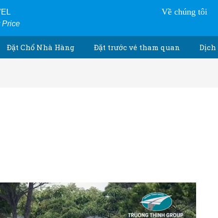
Về chúng tôi
VEL
r Price
Đặt Chổ Nhà Hàng
Đặt trước vé tham quan
Dịch 
h