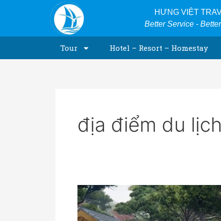
Skip
HƯNG VIỆT TRA
to
Better Service - Bette
content
Tour
Hotel – Resort – Homestay
địa điểm du lịc
Suối
Khoáng
Nóng