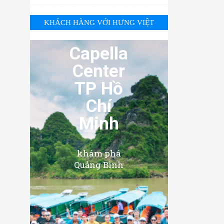
KHÁCH HÀNG VỚI HƯNG VIỆT
Capella
Center
TP Hồ
Chí
Minh
khám phá
Quảng Bình