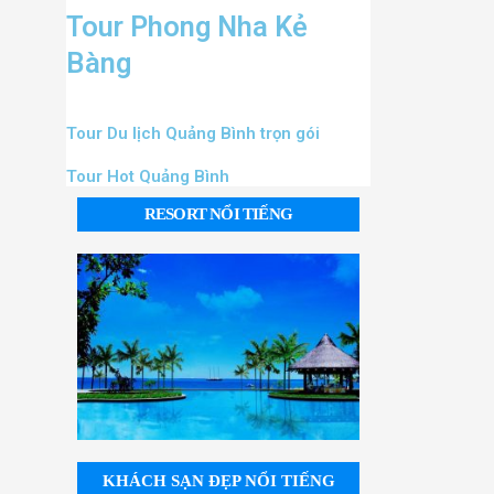
Tour Phong Nha Kẻ
Bàng
Tour Du lịch Quảng Bình trọn gói
Tour Hot Quảng Bình
RESORT NỔI TIẾNG
KHÁCH SẠN ĐẸP NỔI TIẾNG