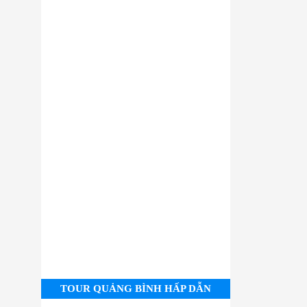
TOUR QUẢNG BÌNH HẤP DẪN