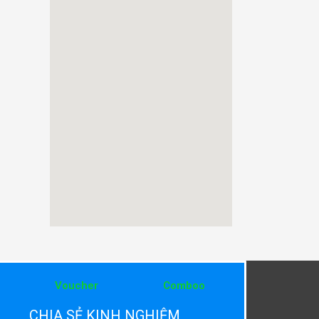
Voucher
Comboo
CHIA SẺ KINH NGHIỆM