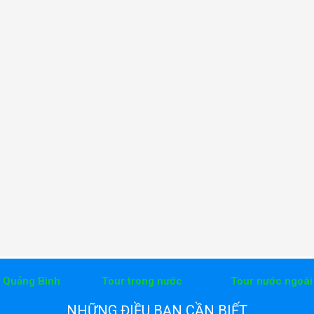
h Quảng Bình
Tour trong nước
Tour nước ngoài
NHỮNG ĐIỀU BẠN CẦN BIẾT