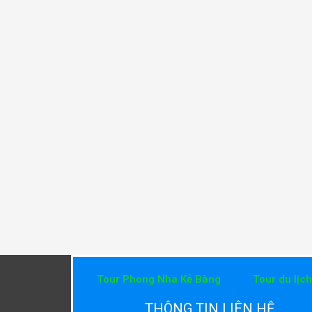
Tour Phong Nha Kẻ Bàng
Tour du lịc
THÔNG TIN LIÊN HỆ