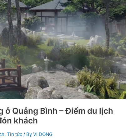
 ở Quảng Bình – Điểm du lịch
 đón khách
ch
,
Tin tức
/ By
VI DONG