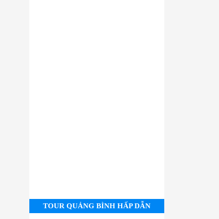
TOUR QUẢNG BÌNH HẤP DẪN