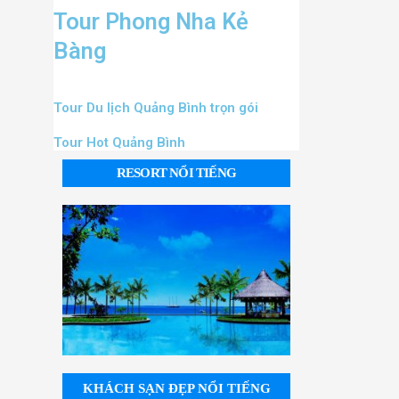
Tour Phong Nha Kẻ
Bàng
Tour Du lịch Quảng Bình trọn gói
Tour Hot Quảng Bình
RESORT NỔI TIẾNG
KHÁCH SẠN ĐẸP NỔI TIẾNG