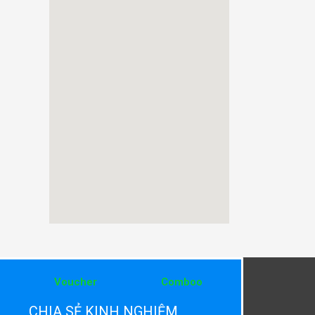
Voucher
Comboo
CHIA SẺ KINH NGHIỆM