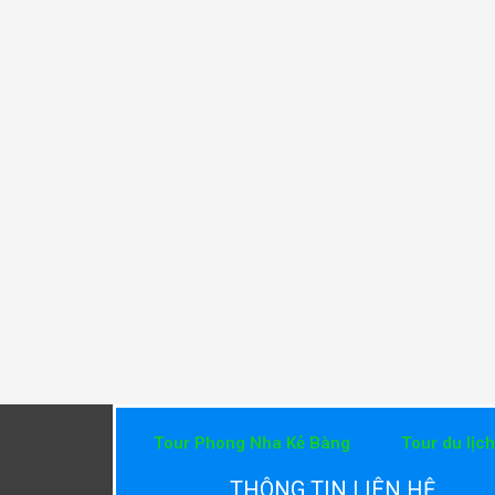
Tour Phong Nha Kẻ Bàng
Tour du lịc
THÔNG TIN LIÊN HỆ