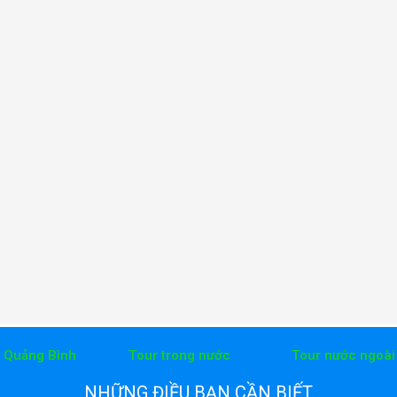
h Quảng Bình
Tour trong nước
Tour nước ngoài
NHỮNG ĐIỀU BẠN CẦN BIẾT