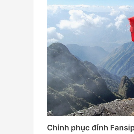
–
Nóc
nhà
Đông
Dương
Chinh phục đỉnh Fansi