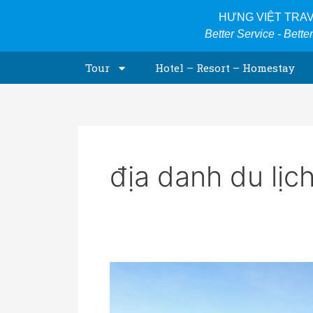
Skip
HƯNG VIỆT TRA
to
Better Service - Bette
content
Tour
Hotel – Resort – Homestay
địa danh du lịc
Chinh
phục
đỉnh
Fansipan