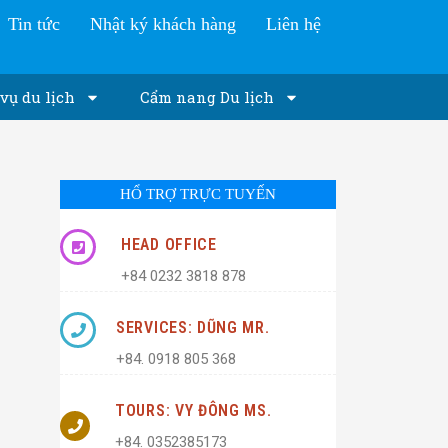
Tin tức
Nhật ký khách hàng
Liên hệ
vụ du lịch
Cẩm nang Du lịch
HỔ TRỢ TRỰC TUYẾN
HEAD OFFICE
+84 0232 3818 878
SERVICES: DŨNG MR.
+84. 0918 805 368
TOURS: VY ĐÔNG MS.
+84. 0352385173