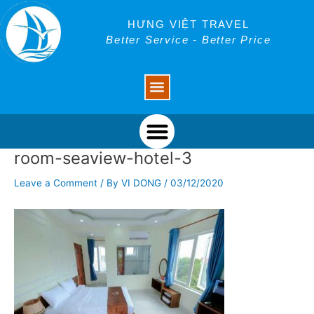
Skip
Post
to
navigation
HƯNG VIỆT TRAVEL
content
Better Service - Better Price
Menu
Menu
room-seaview-hotel-3
Leave a Comment
/ By
VI DONG
/
03/12/2020