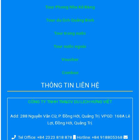
Tour Phong Nha Kẻ Bàng
Tour du lịch Quảng Bình
Tour trong nước
Tour nước ngoài
Voucher
Comboo
THÔNG TIN LIÊN HỆ
CÔNG TY TNHH TM&DV DU LỊCH HƯNG VIỆT
Add:
288 Nguyễn Văn Cừ, P. Đồng Hới, Quảng Trị. VPGD: 168A Lê
Lợi, Đồng Hới, Quảng Trị.
Tel Office: +84 2323 818 878
Hotline: +84 918805368