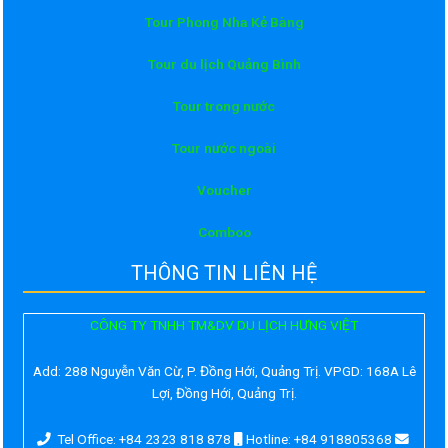
Tour Phong Nha Kẻ Bàng
Tour du lịch Quảng Bình
Tour trong nước
Tour nước ngoài
Voucher
Comboo
THÔNG TIN LIÊN HỆ
CÔNG TY TNHH TM&DV DU LỊCH HƯNG VIỆT
Add:
288 Nguyễn Văn Cừ, P. Đồng Hới, Quảng Trị. VPGD: 168A Lê
Lợi, Đồng Hới, Quảng Trị.
Tel Office: +84 2323 818 878
Hotline: +84 918805368