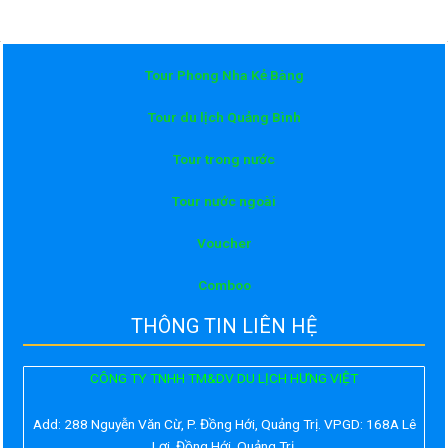
Tour Phong Nha Kẻ Bàng
Tour du lịch Quảng Bình
Tour trong nước
Tour nước ngoài
Voucher
Comboo
THÔNG TIN LIÊN HỆ
CÔNG TY TNHH TM&DV DU LỊCH HƯNG VIỆT
Add:
288 Nguyễn Văn Cừ, P. Đồng Hới, Quảng Trị. VPGD: 168A Lê
Lợi, Đồng Hới, Quảng Trị.