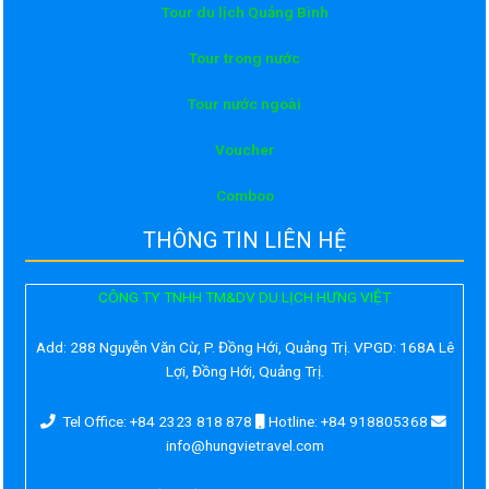
Tour du lịch Quảng Bình
Tour trong nước
Tour nước ngoài
Voucher
Comboo
THÔNG TIN LIÊN HỆ
CÔNG TY TNHH TM&DV DU LỊCH HƯNG VIỆT
Add:
288 Nguyễn Văn Cừ, P. Đồng Hới, Quảng Trị. VPGD: 168A Lê
Lợi, Đồng Hới, Quảng Trị.
Tel Office: +84 2323 818 878
Hotline: +84 918805368
info@hungvietravel.com