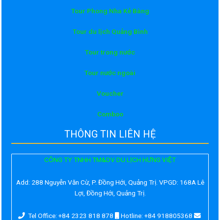
Tour Phong Nha Kẻ Bàng
Tour du lịch Quảng Bình
Tour trong nước
Tour nước ngoài
Voucher
Comboo
THÔNG TIN LIÊN HỆ
CÔNG TY TNHH TM&DV DU LỊCH HƯNG VIỆT
Add:
288 Nguyễn Văn Cừ, P. Đồng Hới, Quảng Trị. VPGD: 168A Lê
Lợi, Đồng Hới, Quảng Trị.
Tel Office: +84 2323 818 878
Hotline: +84 918805368