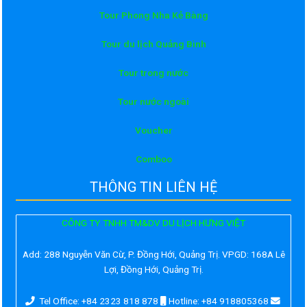
Tour Phong Nha Kẻ Bàng
Tour du lịch Quảng Bình
Tour trong nước
Tour nước ngoài
Voucher
Comboo
THÔNG TIN LIÊN HỆ
CÔNG TY TNHH TM&DV DU LỊCH HƯNG VIỆT
Add:
288 Nguyễn Văn Cừ, P. Đồng Hới, Quảng Trị. VPGD: 168A Lê
Lợi, Đồng Hới, Quảng Trị.
Tel Office: +84 2323 818 878
Hotline: +84 918805368