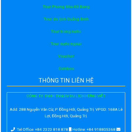
Tour Phong Nha Kẻ Bàng
Tour du lịch Quảng Bình
Tour trong nước
Tour nước ngoài
Voucher
Comboo
THÔNG TIN LIÊN HỆ
CÔNG TY TNHH TM&DV DU LỊCH HƯNG VIỆT
Add:
288 Nguyễn Văn Cừ, P. Đồng Hới, Quảng Trị. VPGD: 168A Lê
Lợi, Đồng Hới, Quảng Trị.
Tel Office: +84 2323 818 878
Hotline: +84 918805368