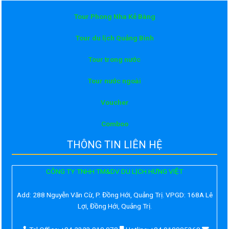
Tour Phong Nha Kẻ Bàng
Tour du lịch Quảng Bình
Tour trong nước
Tour nước ngoài
Voucher
Comboo
THÔNG TIN LIÊN HỆ
CÔNG TY TNHH TM&DV DU LỊCH HƯNG VIỆT
Add:
288 Nguyễn Văn Cừ, P. Đồng Hới, Quảng Trị. VPGD: 168A Lê
Lợi, Đồng Hới, Quảng Trị.