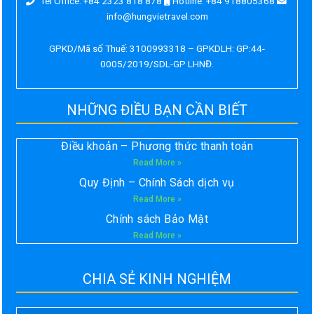
Tel Office: +84 2323 818 878
Hotline: +84 918805368
info@hungvietravel.com
GPKD/Mã số Thuế: 3100993318 – GPKDLH: GP:44-
0005/2019/SDL-GP LHNĐ.
NHỮNG ĐIỀU BẠN CẦN BIẾT
Điều khoản – Phương thức thanh toán
Read More »
Quy Định – Chính Sách dịch vụ
Read More »
Chính sách Bảo Mật
Read More »
CHIA SẺ KINH NGHIỆM