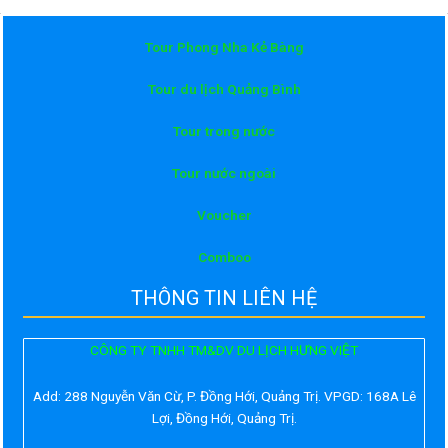
Tour Phong Nha Kẻ Bàng
Tour du lịch Quảng Bình
Tour trong nước
Tour nước ngoài
Voucher
Comboo
THÔNG TIN LIÊN HỆ
CÔNG TY TNHH TM&DV DU LỊCH HƯNG VIỆT
Add:
288 Nguyễn Văn Cừ, P. Đồng Hới, Quảng Trị. VPGD: 168A Lê
Lợi, Đồng Hới, Quảng Trị.