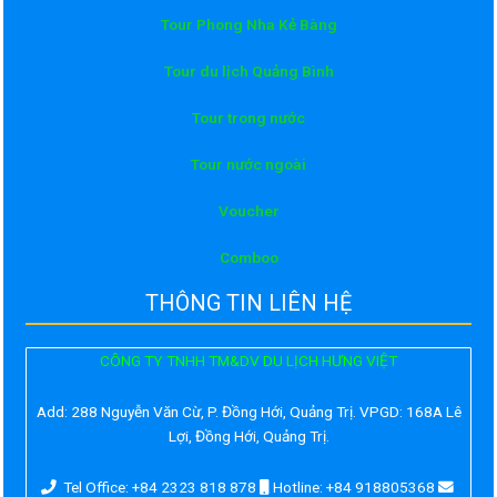
Tour Phong Nha Kẻ Bàng
Tour du lịch Quảng Bình
Tour trong nước
Tour nước ngoài
Voucher
Comboo
THÔNG TIN LIÊN HỆ
CÔNG TY TNHH TM&DV DU LỊCH HƯNG VIỆT
Add:
288 Nguyễn Văn Cừ, P. Đồng Hới, Quảng Trị. VPGD: 168A Lê
Lợi, Đồng Hới, Quảng Trị.
Tel Office: +84 2323 818 878
Hotline: +84 918805368