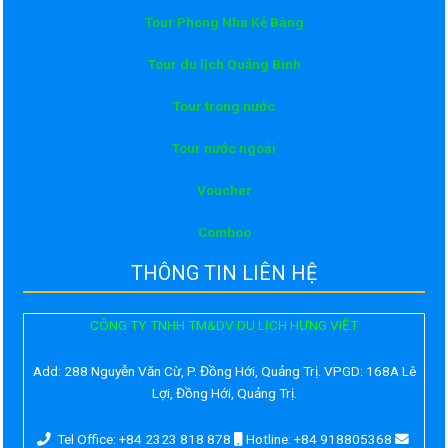
Tour Phong Nha Kẻ Bàng
Tour du lịch Quảng Bình
Tour trong nước
Tour nước ngoài
Voucher
Comboo
THÔNG TIN LIÊN HỆ
CÔNG TY TNHH TM&DV DU LỊCH HƯNG VIỆT
Add:
288 Nguyễn Văn Cừ, P. Đồng Hới, Quảng Trị. VPGD: 168A Lê
Lợi, Đồng Hới, Quảng Trị.
Tel Office: +84 2323 818 878
Hotline: +84 918805368