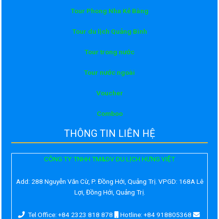
Tour Phong Nha Kẻ Bàng
Tour du lịch Quảng Bình
Tour trong nước
Tour nước ngoài
Voucher
Comboo
THÔNG TIN LIÊN HỆ
CÔNG TY TNHH TM&DV DU LỊCH HƯNG VIỆT
Add:
288 Nguyễn Văn Cừ, P. Đồng Hới, Quảng Trị. VPGD: 168A Lê
Lợi, Đồng Hới, Quảng Trị.
Tel Office: +84 2323 818 878
Hotline: +84 918805368